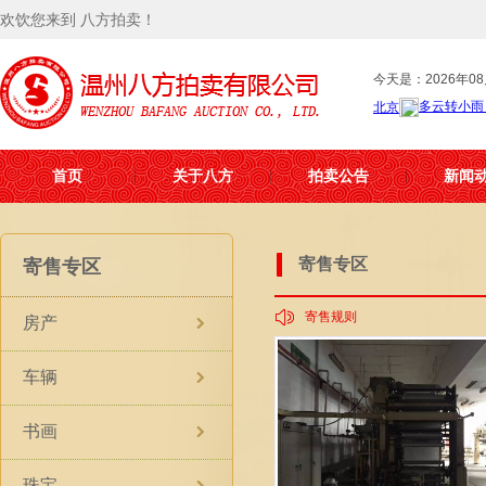
欢饮您来到 八方拍卖！
今天是：2026年08
首页
关于八方
拍卖公告
新闻
寄售专区
寄售专区
寄售规则
房产
车辆
书画
珠宝