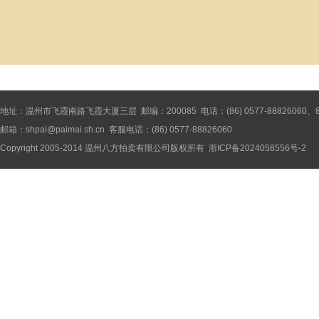
地址：温州市飞霞南路飞霞大厦三层 邮编：200085 电话：(86) 0577-88826060、8886
邮箱：shpai@paimai.sh.cn 客服电话：(86) 0577-88826060
Copyright 2005-2014
温州八方拍卖有限公司
版权所有
浙ICP备2024058556号-2