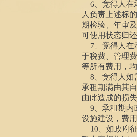
6、竞得人在
人
负责
上述标
期检验、
年审
可使用状态归
7、竞得人
在
于
税费、管理
等所有费用，
8、竞得人
如
承
租
期满由
其
由此造成的损
9、
承
租
期
内
设施建设，费
10、
如政府