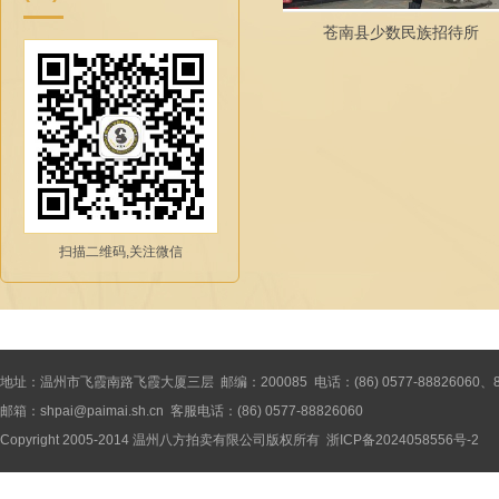
招待所
侨盛花园地下车库
侨盛花
扫描二维码,关注微信
地址：温州市飞霞南路飞霞大厦三层 邮编：200085 电话：(86) 0577-88826060、8886
邮箱：shpai@paimai.sh.cn 客服电话：(86) 0577-88826060
Copyright 2005-2014
温州八方拍卖有限公司
版权所有
浙ICP备2024058556号-2