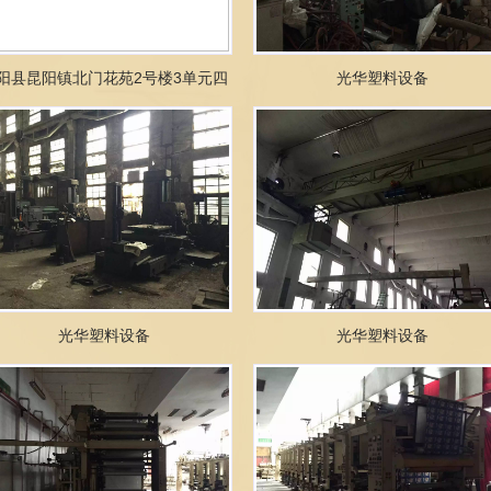
阳县昆阳镇北门花苑2号楼3单元四
光华塑料设备
套房产拍卖公告
光华塑料设备
光华塑料设备