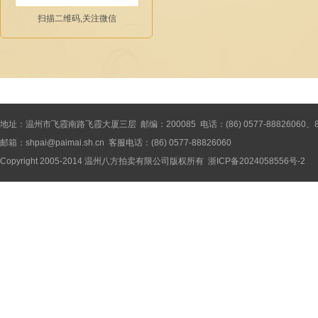
扫描二维码,关注微信
地址：温州市飞霞南路飞霞大厦三层 邮编：200085 电话：(86) 0577-88826060、8886
邮箱：shpai@paimai.sh.cn 客服电话：(86) 0577-88826060
Copyright 2005-2014
温州八方拍卖有限公司
版权所有
浙ICP备2024058556号-2