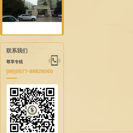
联系我们
尊享专线
(86)0577-88826060