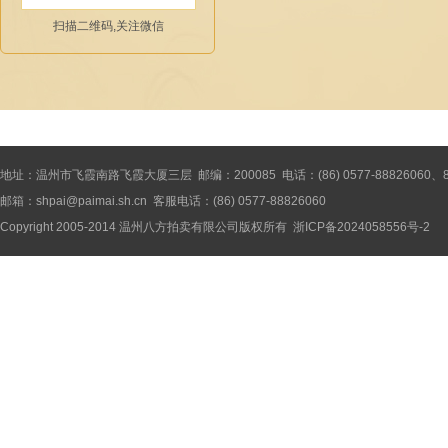
扫描二维码,关注微信
地址：温州市飞霞南路飞霞大厦三层 邮编：200085 电话：(86) 0577-88826060、8886
邮箱：shpai@paimai.sh.cn 客服电话：(86) 0577-88826060
Copyright 2005-2014
温州八方拍卖有限公司
版权所有
浙ICP备2024058556号-2