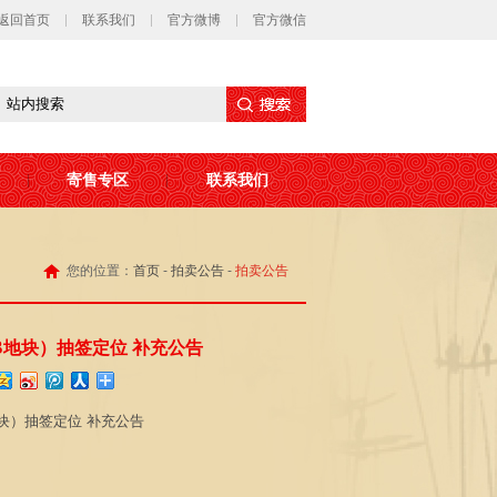
返回首页
联系我们
官方微博
官方微信
寄售专区
联系我们
您的位置：
首页
-
拍卖公告
-
拍卖公告
地块）抽签定位 补充公告
块）抽签定位 补充公告