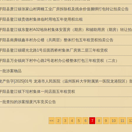
平阳县萧江镇张家山村两幢工业厂房拆除权及残余价值捆绑打包转让拍卖公告
平阳县鳌江镇贵德村集体临时用地五年使用权出租
平阳县鳌江镇东鳌村A02地块村集体安置房（期房）和辅助用房（期房）转让
平阳县南麂镇鑫丰村办公楼（共两层）整体打包五年租赁权拍卖公告
平阳县鳌江镇曙光北路1号后面西桥村集体厂房第二层三年租赁权
平阳县万全镇岗下村中心路2号老村办公楼整体打包三年租赁权（二次）
一批涉案物品
龙产告字[2025]01号 龙港市人民医院（温州医科大学附属第一医院龙港院区）部分
平阳县鳌江镇下埕村集体一间店面五年租赁权
一批查扣的涉案报废汽车竞买公告
<<
2
3
4
5
6
7
8
9
10
11
1