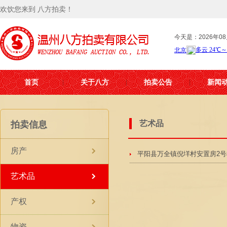
欢饮您来到 八方拍卖！
今天是：2026年08
首页
关于八方
拍卖公告
新闻
艺术品
拍卖信息
房产
平阳县万全镇倪垟村安置房2号
艺术品
产权
物资