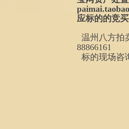
paimai.t
应标的的竞买
温州八方拍
88866161
标的现场咨