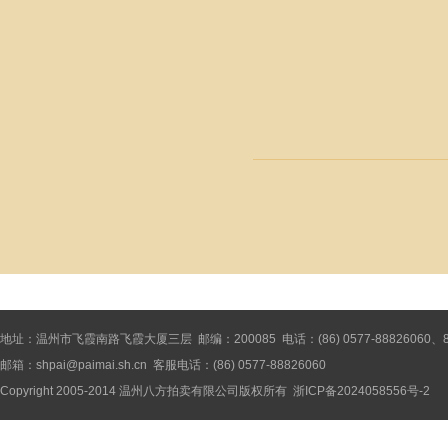
地址：温州市飞霞南路飞霞大厦三层 邮编：200085 电话：(86) 0577-88826060、8886
邮箱：shpai@paimai.sh.cn 客服电话：(86) 0577-88826060
Copyright 2005-2014
温州八方拍卖有限公司
版权所有
浙ICP备2024058556号-2