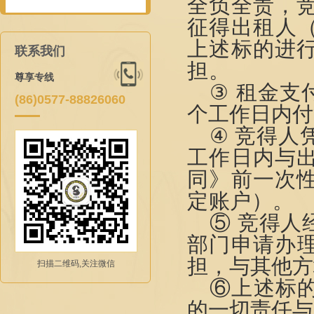
全负全责，
征得出租
人
上述标的
进
联系我们
担。
尊享专线
③
租金支
(86)0577-88826060
个工作日内付
④
竞得
人
工作
日内与
同》前一次
定账户）
。
⑤ 竞得
部门申请办
担，与其他方
扫描二维码,关注微信
⑥上述
标
的一切
责任
与