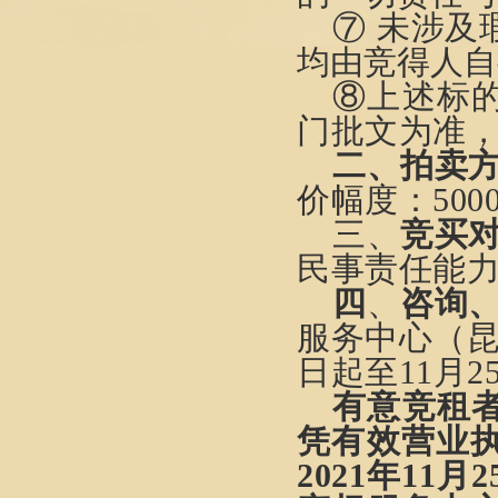
⑦
未涉及
均由
竞得人
自
⑧上述标
门批文
为准
二、拍卖
价幅度：
5
0
三、
竞买
民事责任能
四
、
咨询
服务中心（
日起至
11
月
2
有意竞租
凭有效营业
2021年11