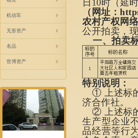
日
10
时（延
（网址：
htt
机动车
农村产权网
公开拍卖，
无形资产
一、拍卖
名品
世博资产
特别
说明：
① 上述标
济合作社。
② 上述标
生产型企业
品经营等行