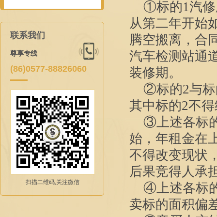
①标的1汽
从第二年开始
联系我们
腾空搬离，合
汽车检测站通
尊享专线
(86)0577-88826060
装修期。
②标的2与标
其中标的2不
③上述各标
始，年租金在
不得
改变现状
后果竞得人承
扫描二维码,关注微信
④
上述各标
卖标的
面积偏