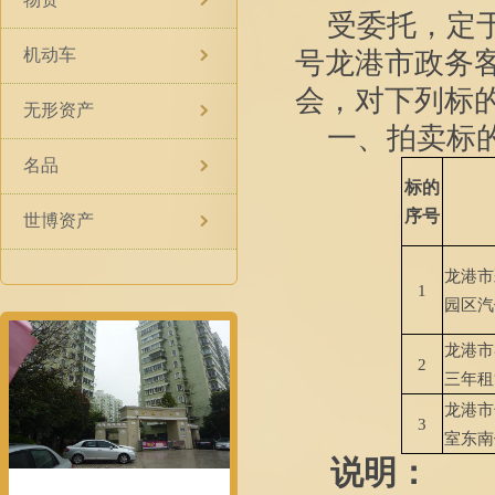
受委托，定
机动车
号龙港市政务
会，对下列标
无形资产
一、拍卖标
名品
标的
序号
世博资产
龙港市
1
园区汽
龙港市
2
三年租
龙港市
3
室东南
说明：