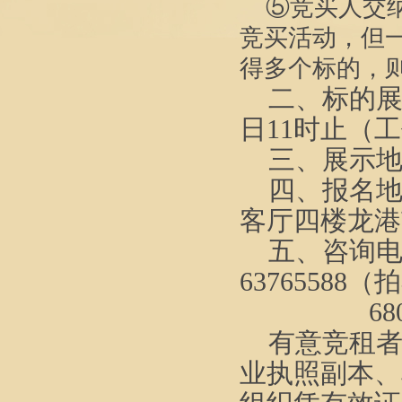
⑤竞买人交
竞买活动，但
得多个标的，
二、标的
日
11时止
（
工
三、展示
四、报名
客厅四楼龙港
五、咨询
6
3765588
（
拍
68
有意竞
租
业执照副本
、