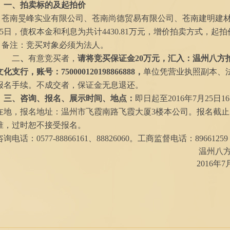
一、拍卖标的及起拍价
苍南旻峰实业有限公司、苍南尚德贸易有限公司、苍南建明建
5
日，债权本金和利息为共计
4430
.81
万元
，
增价拍卖方式，起拍
备注：竞买对象必须为法人。
二
、
有意竞买者，
请将竞买保证金
20万元，
汇入：温州八方
文化
支行，
账
号：
750000120198866888，
单位凭营业执照副本、
报名手续。不成交者，保证金无息退还。
三、咨询、报名、展示时间、地点：
即日起至
201
6
年
7
月
25
日
16
在地，报名地址：温州市飞霞南路飞霞大厦3楼本公司。
报名截止
准，过时恕不接受报名
。
咨询电话：
0577-
88866161
、
88826060
。工商监督电话：
896612
温州八
201
6
年
7