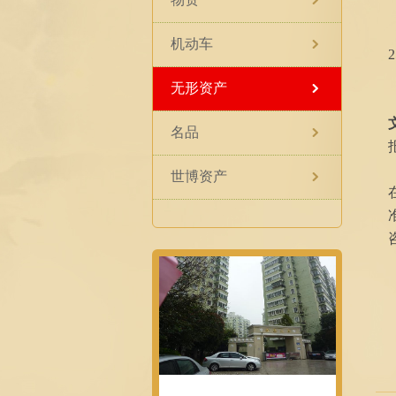
机动车
2
无形资产
名品
世博资产